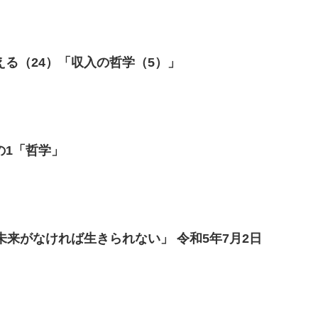
る（24）「収入の哲学（5）」
の1「哲学」
未来がなければ生きられない」 令和5年7月2日