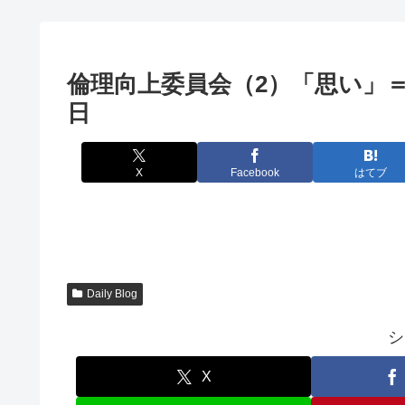
倫理向上委員会（2）「思い」＝
日
X
Facebook
はてブ
Daily Blog
シ
X