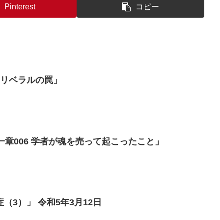
Pinterest
コピー
「リベラルの罠」
我ら日本人（12）「第一章006 学者が魂を売って起こったこと」
（3）」 令和5年3月12日