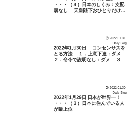
・・・（４）日本のしくみ：支配
層なし 天皇陛下おひとりだけ特
別
2022.01.31
Daily Blog
2022年1月30日 コンセンサスを
とる方法 １．上意下達：ダメ
２．命令で説明なし：ダメ ３．
官僚主導の秘密会議：ダメ ４．
ネットで予備検討会 ５：ネット
で政策会議 ６：ネットで中央官
庁や議員会館 ７：名古屋大学教
2022.01.30
授会方式も良い。
Daily Blog
2022年1月29日 日本が世界一！
・・・（３）日本に住んでいる人
が最上位