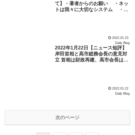
て】・著者からのお願い ・ネッ
トは我々に大切なシステム ・そ
れを我々が壊さないように ・私
の著作権は私の発言だけ。
2022.01.23
Daily Blog
2022年1月22日【ニュース短評】
岸田首相と高市総務会長の意見対
立 首相は財政再建、高市会長は積
極財政 誰一人として前には行け
ない。 ただ、倫理に反することだ
けやめることができる。
2022.01.22
Daily Blog
次のページ