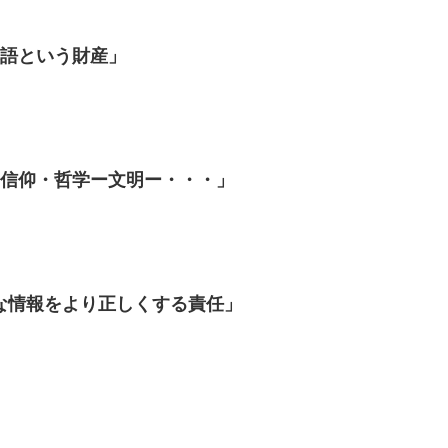
本語という財産」
「信仰・哲学ー文明ー・・・」
な情報をより正しくする責任」