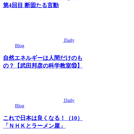
第4回目 断固たる言動
Daily
Blog
自然エネルギーは人間だけのも
の？【武田邦彦の科学教室⑩】
Daily
Blog
これで日本は良くなる！（10）
「ＮＨＫとラーメン屋」