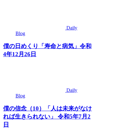
Daily
Blog
僕の日めくり「寿命と病気」令和
4年12月26日
Daily
Blog
僕の信念（10）「人は未来がなけ
れば生きられない」 令和5年7月2
日