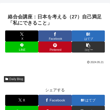
絡合会講座：日本を考える（27）自己満足
「私にできること」
X
Facebook
はてブ
LINE
Pinterest
コピー
2024.05.21
Daily Blog
シェアする
X
Facebook
はてブ