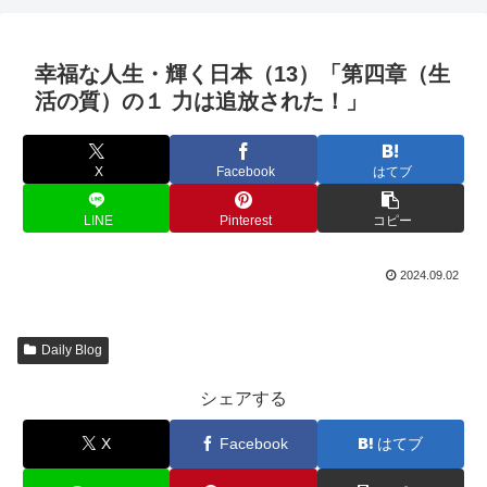
幸福な人生・輝く日本（13）「第四章（生
活の質）の１ 力は追放された！」
X
Facebook
はてブ
LINE
Pinterest
コピー
2024.09.02
Daily Blog
シェアする
X
Facebook
はてブ