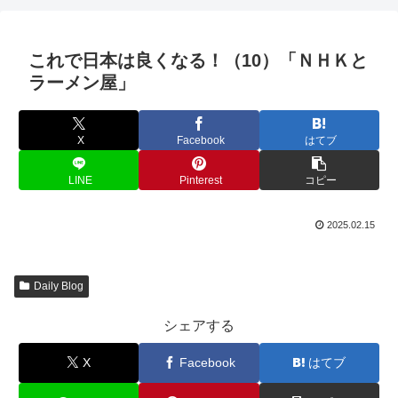
これで日本は良くなる！（10）「ＮＨＫと
ラーメン屋」
X
Facebook
はてブ
LINE
Pinterest
コピー
2025.02.15
Daily Blog
シェアする
X
Facebook
はてブ