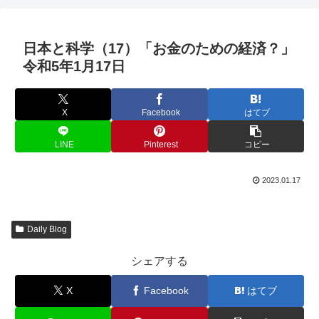
日本と科学（17）「お金のための経済？」
令和5年1月17日
X
Facebook
はてブ
LINE
Pinterest
コピー
2023.01.17
Daily Blog
シェアする
X
Facebook
はてブ