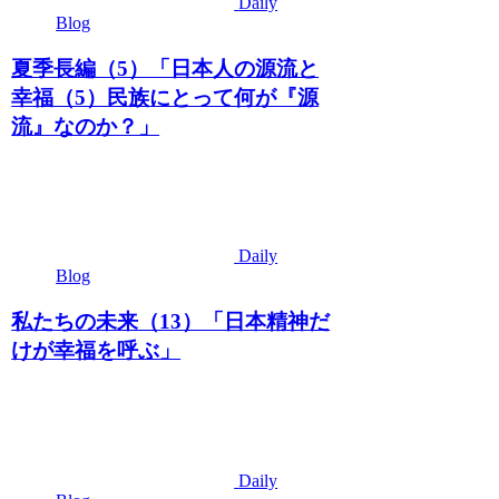
Daily
Blog
夏季長編（5）「日本人の源流と
幸福（5）民族にとって何が『源
流』なのか？」
Daily
Blog
私たちの未来（13）「日本精神だ
けが幸福を呼ぶ」
Daily