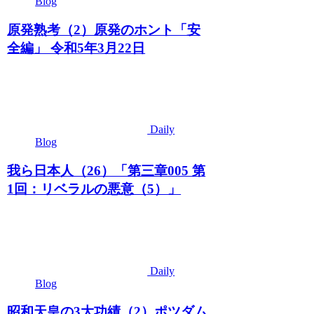
Blog
原発熟考（2）原発のホント「安
全編」 令和5年3月22日
Daily
Blog
我ら日本人（26）「第三章005 第
1回：リベラルの悪意（5）」
Daily
Blog
昭和天皇の3大功績（2）ポツダム