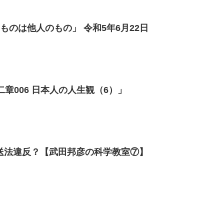
ものは他人のもの」 令和5年6月22日
我ら日本人（21）「第二章006 日本人の人生観（6）」
送法違反？【武田邦彦の科学教室⑦】