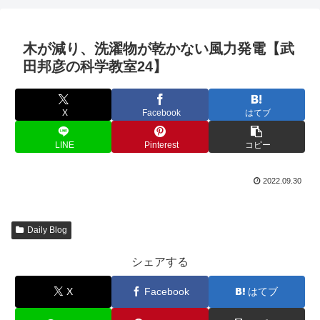
木が減り、洗濯物が乾かない風力発電【武
田邦彦の科学教室24】
X
Facebook
はてブ
LINE
Pinterest
コピー
2022.09.30
Daily Blog
シェアする
X
Facebook
はてブ