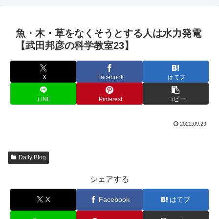
魚・木・草をなくそうとする人は水力発電
【武田邦彦の科学教室23】
X
Facebook
はてブ
LINE
Pinterest
コピー
2022.09.29
Daily Blog
シェアする
X
Facebook
はてブ