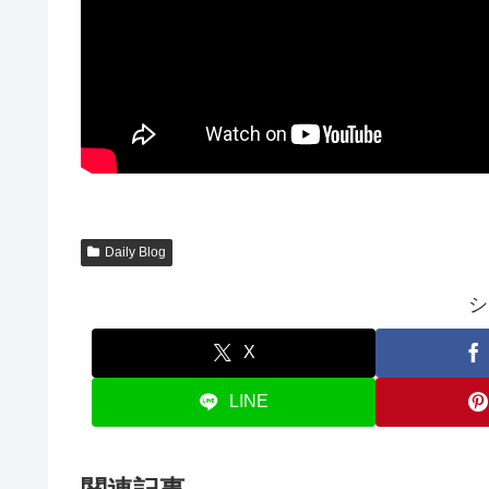
Daily Blog
シ
X
LINE