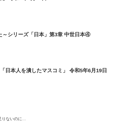
た～シリーズ「日本」第3章 中世日本④
「日本人を潰したマスコミ」 令和5年6月19日
は足りないのに…