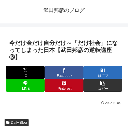
武田邦彦のブログ
今だけ金だけ自分だけ～「だけ社会」にな
ってしまった日本【武田邦彦の逆転講座
⑮】
X
Facebook
はてブ
LINE
Pinterest
コピー
2022.10.04
Daily Blog