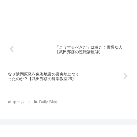
「こうするべきだ」は冷たく傲慢な人
【武田邦彦の逆転講座⑭】
なぜ浜岡原発を東海地震の震央地につく
ったのか？【武田邦彦の科学教室26】
ホーム
Daily Blog