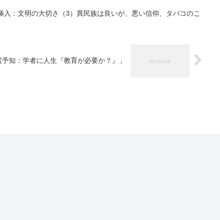
挿入：文明の大切さ（3）異民族は良いが、悪い信仰、タバコのこ
震予知：学者に人生『教育が必要か？』」