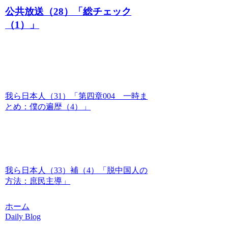
公共放送（28）「総チェック
（1）」
我ら日本人（31）「第四章004 一時ま
とめ：僕の遍歴（4）」
我ら日本人（33）補（4）「脱中国人の
方法：庶民主導」
ホーム
Daily Blog