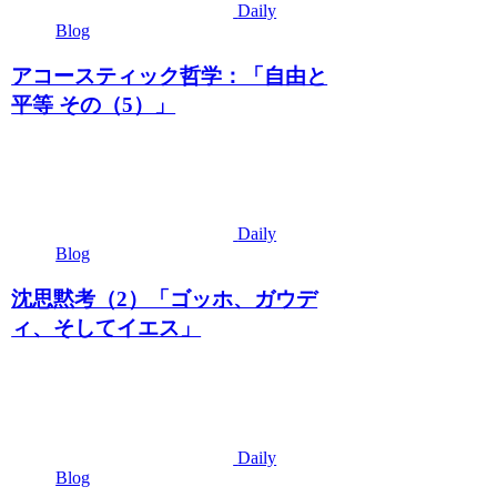
Daily
Blog
アコースティック哲学：「自由と
平等 その（5）」
Daily
Blog
沈思黙考（2）「ゴッホ、ガウデ
ィ、そしてイエス」
Daily
Blog