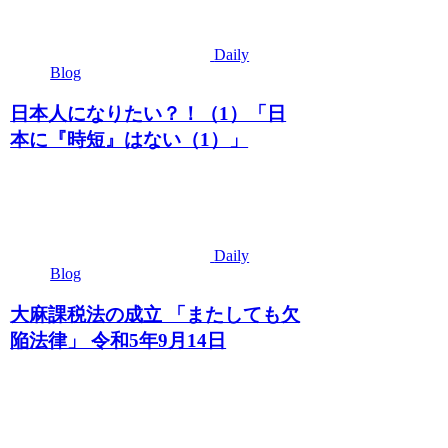
Daily
Blog
日本人になりたい？！（1）「日
本に『時短』はない（1）」
Daily
Blog
大麻課税法の成立 「またしても欠
陥法律」 令和5年9月14日