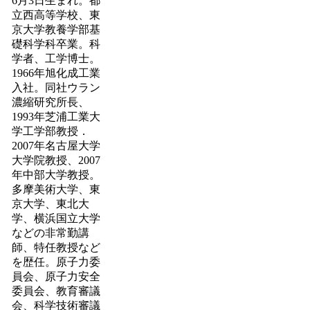
6月3日生まれ。都
立西高等学校、東
京大学教養学部基
礎科学科卒業。科
学者、工学博士。
1966年旭化成工業
入社。同社ウラン
濃縮研究所長、
1993年芝浦工業大
学工学部教授．
2007年名古屋大学
大学院教授、2007
年中部大学教授。
多摩美術大学、東
京大学、東北大
学、横浜国立大学
などの非常勤講
師、特任教授など
を歴任。原子力委
員会、原子力安全
委員会、教育審議
会、科学技術審議