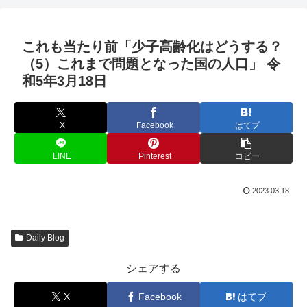
これも当たり前「少子高齢化はどうする？
（5）これまで問題となった国の人口」 令
和5年3月18日
X
Facebook
はてブ
LINE
Pinterest
コピー
2023.03.18
Daily Blog
シェアする
X
Facebook
はてブ