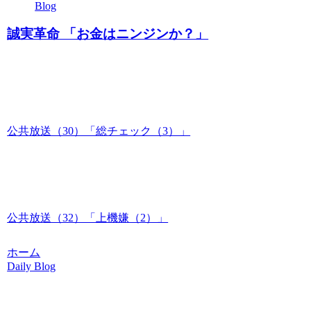
Blog
誠実革命 「お金はニンジンか？」
公共放送（30）「総チェック（3）」
公共放送（32）「上機嫌（2）」
ホーム
Daily Blog