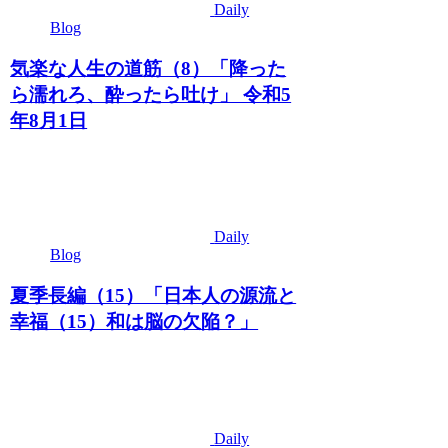
Daily
Blog
気楽な人生の道筋（8）「降った
ら濡れろ、酔ったら吐け」 令和5
年8月1日
Daily
Blog
夏季長編（15）「日本人の源流と
幸福（15）和は脳の欠陥？」
Daily