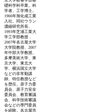
京大学教養学部基
礎科学科卒業。科
学者、工学博士。
1966年旭化成工業
入社。同社ウラン
濃縮研究所長、
1993年芝浦工業大
学工学部教授．
2007年名古屋大学
大学院教授、2007
年中部大学教授。
多摩美術大学、東
京大学、東北大
学、横浜国立大学
などの非常勤講
師、特任教授など
を歴任。原子力委
員会、原子力安全
委員会、教育審議
会、科学技術審議
会などの専門委員
を経験。名古屋市