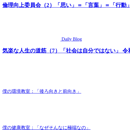
倫理向上委員会（2）「思い」＝「言葉」＝「行動」 
Daily Blog
気楽な人生の道筋（7）「社会は自分ではない」 令和
僕の環境教室：「後ろ向きと前向き」
僕の健康教室：「なぜそんなに極端なの」