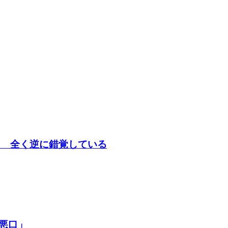
？１ 全く逆に錯覚している
悪口」