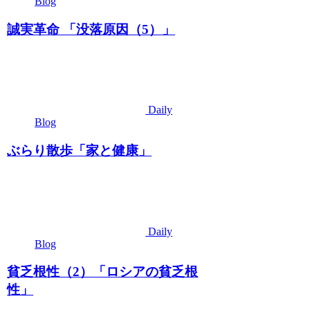
Blog
誠実革命 「没落原因（5）」
Daily
Blog
ぶらり散歩「家と健康」
Daily
Blog
貧乏根性（2）「ロシアの貧乏根
性」