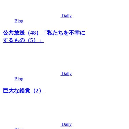
Daily
Blog
公共放送（48）「私たちを不幸に
するもの（5）」
Daily
Blog
巨大な錯覚（2）
Daily