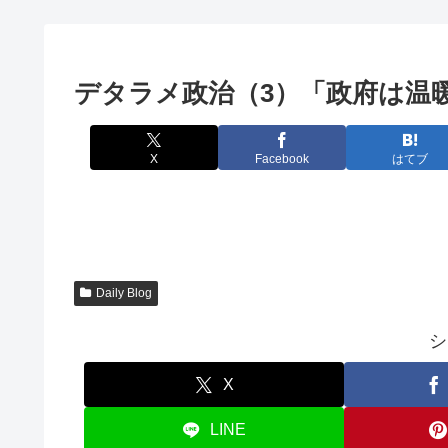
デタラメ政治（3）「政府は温
X
Facebook
はてブ
Daily Blog
シ
X
LINE