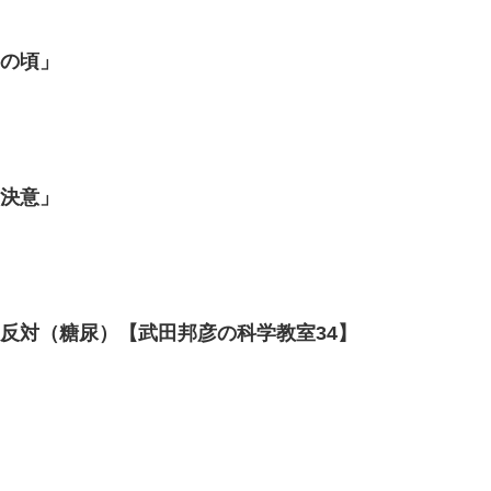
供の頃」
の決意」
反対（糖尿）【武田邦彦の科学教室34】