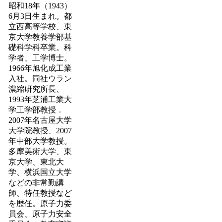
昭和18年（1943）
6月3日生まれ。都
立西高等学校、東
京大学教養学部基
礎科学科卒業。科
学者、工学博士。
1966年旭化成工業
入社。同社ウラン
濃縮研究所長、
1993年芝浦工業大
学工学部教授．
2007年名古屋大学
大学院教授、2007
年中部大学教授。
多摩美術大学、東
京大学、東北大
学、横浜国立大学
などの非常勤講
師、特任教授など
を歴任。原子力委
員会、原子力安全