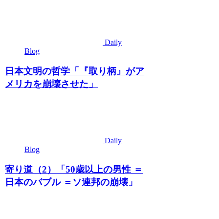
Daily
Blog
日本文明の哲学「『取り柄』がア
メリカを崩壊させた」
Daily
Blog
寄り道（2）「50歳以上の男性 ＝
日本のバブル ＝ソ連邦の崩壊」