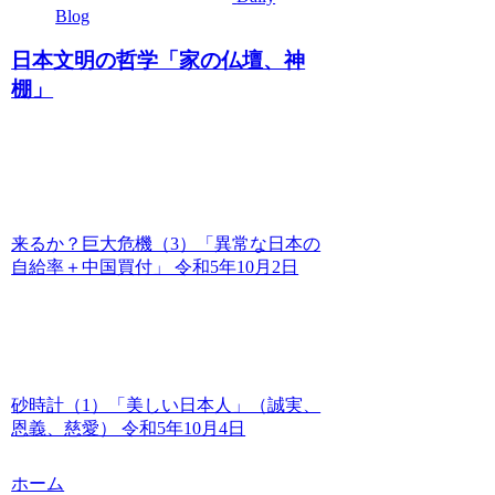
Blog
日本文明の哲学「家の仏壇、神
棚」
来るか？巨大危機（3）「異常な日本の
自給率＋中国買付」 令和5年10月2日
砂時計（1）「美しい日本人」（誠実、
恩義、慈愛） 令和5年10月4日
ホーム