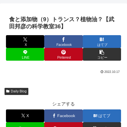
食と添加物（9）トランス？植物油？【武
田邦彦の科学教室36】
X
Facebook
はてブ
LINE
Pinterest
コピー
2022.10.17
Daily Blog
シェアする
X
Facebook
はてブ