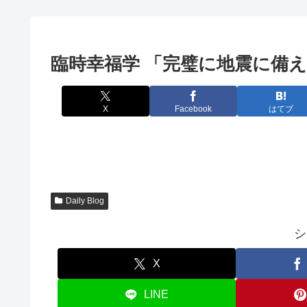
臨時幸福学 「完璧に地震に備
X
Facebook
はてブ
Daily Blog
シ
X
LINE