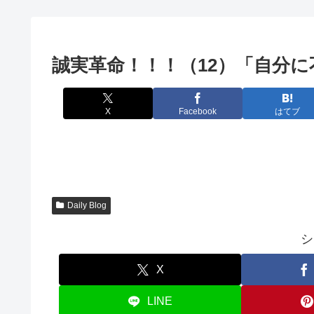
誠実革命！！！（12）「自分
X
Facebook
はてブ
Daily Blog
シ
X
LINE