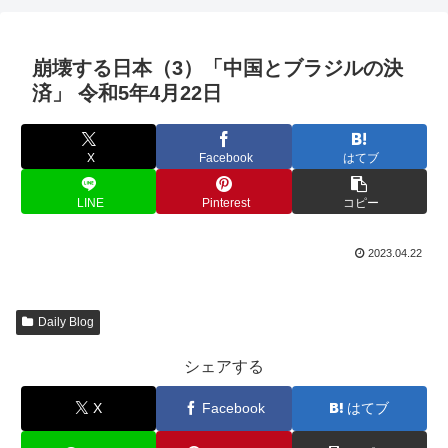
崩壊する日本（3）「中国とブラジルの決
済」 令和5年4月22日
X
Facebook
はてブ
LINE
Pinterest
コピー
2023.04.22
Daily Blog
シェアする
X
Facebook
はてブ