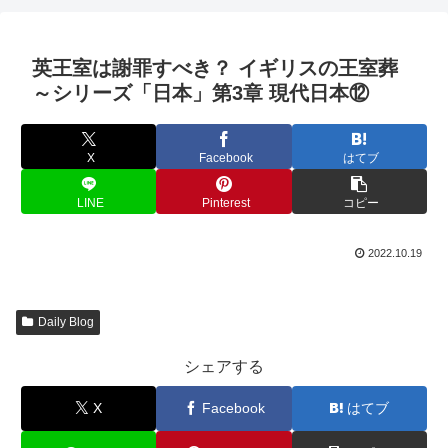
英王室は謝罪すべき？ イギリスの王室葬
～シリーズ「日本」第3章 現代日本⑫
X
Facebook
はてブ
LINE
Pinterest
コピー
2022.10.19
Daily Blog
シェアする
X
Facebook
はてブ