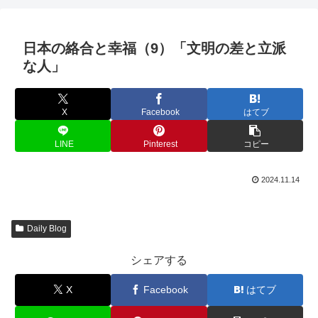
日本の絡合と幸福（9）「文明の差と立派
な人」
X
Facebook
はてブ
LINE
Pinterest
コピー
2024.11.14
Daily Blog
シェアする
X
Facebook
はてブ