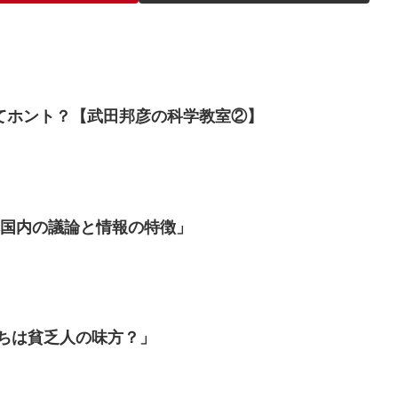
てホント？【武田邦彦の科学教室②】
本国内の議論と情報の特徴」
持ちは貧乏人の味方？」