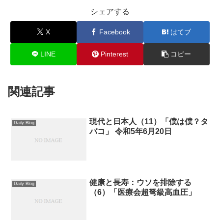
シェアする
X
Facebook
はてブ
LINE
Pinterest
コピー
関連記事
現代と日本人（11）「僕は僕？タ
Daily Blog
バコ」 令和5年6月20日
健康と長寿：ウソを排除する
Daily Blog
（6）「医療会超弩級高血圧」