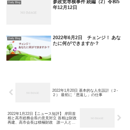
参政党専横事件 続編（2）令和5
Daily Blog
年12月12日
2022年6月2日 チェンジ！ あな
Daily Blog
たに何ができますか？
2022年1月20日 基本的な人生設計（２-
２） 最初に「恩返し」の仕事
2022年1月22日【ニュース短評】 岸田首
相と高市総務会長の意見対立 首相は財政
再建、高市会長は積極財政 誰一人とし
て前には行けない。 ただ、倫理に反する