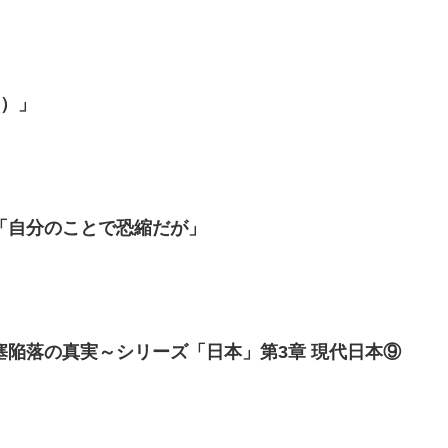
1）」
「自分のことで恐縮だが」
香港・シンガポール要塞陥落の真実～シリーズ「日本」第3章 現代日本⑨