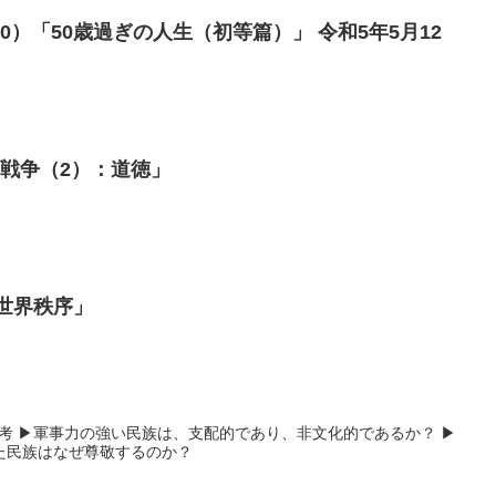
0）「50歳過ぎの人生（初等篇）」 令和5年5月12
戦争（2）：道徳」
い世界秩序」
的論考 ▶軍事力の強い民族は、支配的であり、非文化的であるか？ ▶
た民族はなぜ尊敬するのか？