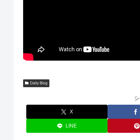
Daily Blog
シ
X
LINE