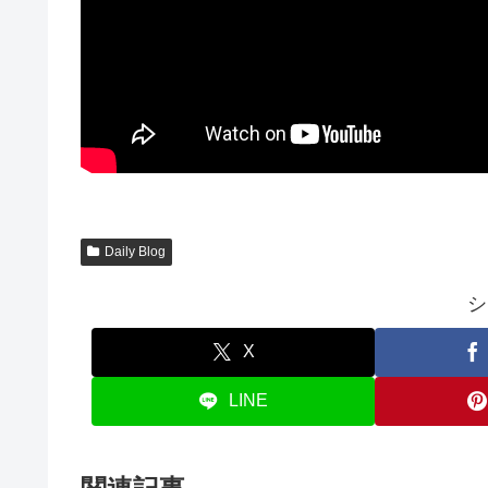
Daily Blog
シ
X
LINE